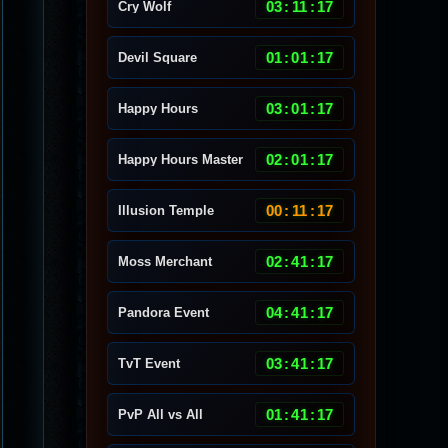
03
:
11
:
14
Cry Wolf
01
:
01
:
14
Devil Square
03
:
01
:
14
Happy Hours
02
:
01
:
14
Happy Hours Master
00
:
11
:
14
Illusion Temple
02
:
41
:
14
Moss Merchant
04
:
41
:
14
Pandora Event
03
:
41
:
14
TvT Event
01
:
41
:
14
PvP All vs All