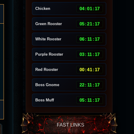
04
:
01
:
14
Chicken
05
:
21
:
14
Green Rooster
06
:
11
:
14
White Rooster
03
:
11
:
14
Purple Rooster
00
:
41
:
14
Red Rooster
22
:
11
:
14
Boss Gnome
05
:
11
:
14
Boss Muff
FAST LINKS