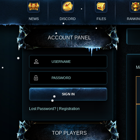
NEWS
DISCORD
FILES
RANKI
ACCOUNT PANEL
Mi
SIGN IN
Lost Password?
|
Registration
TOP PLAYERS