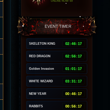
ONLINE NOW: 69
EVENT TIMER
02
:
46
:
14
SKELETON KING
02
:
56
:
14
RED DRAGON
01
:
01
:
14
Golden Invasion
03
:
31
:
14
WHITE WIZARD
00
:
46
:
14
NEW YEAR
00
:
56
:
14
RABBITS