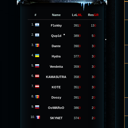
#
Name
LvL
ML
Res
GR
1.
F1okky
391
0
13
0
2.
Qup1d
389
0
5
0
3.
Dante
390
0
3
0
4.
Hydra
377
0
3
0
5.
Vendetta
359
0
3
0
6.
KAMASUTRA
358
0
3
0
7.
KOTE
351
0
3
0
8.
Doozy
391
0
2
0
9.
OoWARoO
386
0
2
0
10.
SKYNET
374
0
2
0