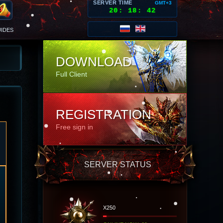
SERVER TIME
GMT+3
20
:
18
:
45
IDES
DOWNLOAD
Full Client
REGISTRATION
Free sign in
SERVER STATUS
X250