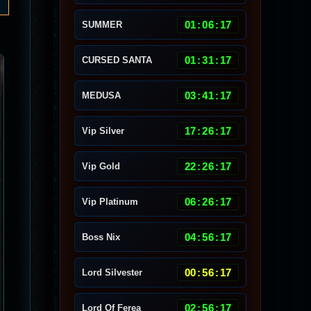
01
:
06
:
14
SUMMER
01
:
31
:
14
CURSED SANTA
03
:
41
:
14
MEDUSA
17
:
26
:
14
Vip Silver
22
:
26
:
14
Vip Gold
06
:
26
:
14
Vip Platinum
04
:
56
:
14
Boss Nix
00
:
56
:
14
Lord Silvester
02
:
56
:
14
Lord Of Ferea