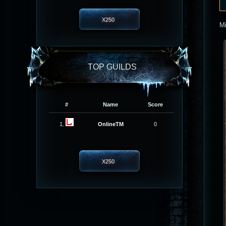
X250
M
TOP GUILDS
#
Name
Score
1.
OnlineTM
0
X250