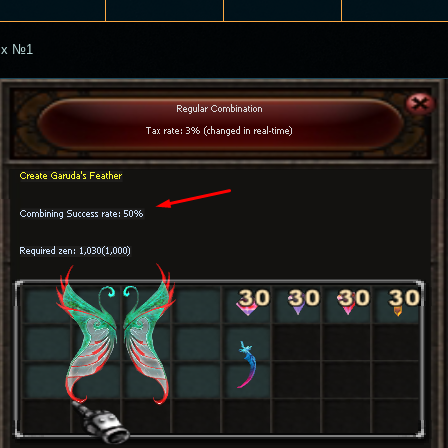
ix №1