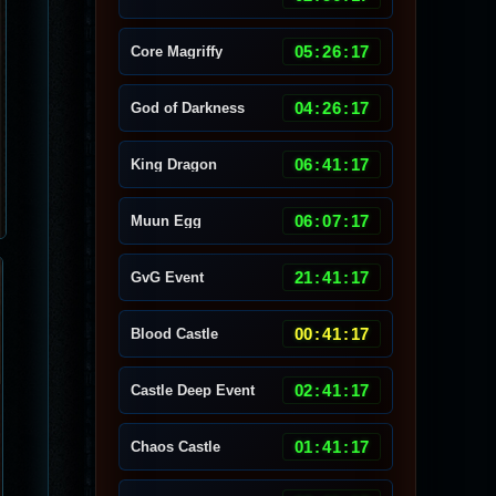
05
:
26
:
14
Core Magriffy
04
:
26
:
14
God of Darkness
06
:
41
:
14
King Dragon
06
:
07
:
14
Muun Egg
21
:
41
:
14
GvG Event
00
:
41
:
14
Blood Castle
02
:
41
:
14
Castle Deep Event
01
:
41
:
14
Chaos Castle