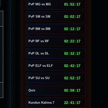
01
:
52
:
14
PvP MG vs MG
02
:
02
:
14
PvP SM vs SM
02
:
12
:
14
PvP BM vs BM
02
:
22
:
14
PvP RF vs RF
02
:
32
:
14
PvP DL vs DL
02
:
42
:
14
PvP ELF vs ELF
02
:
52
:
14
PvP SU vs SU
02
:
56
:
14
Quiz
22
:
41
:
14
Kundun Kalima 7