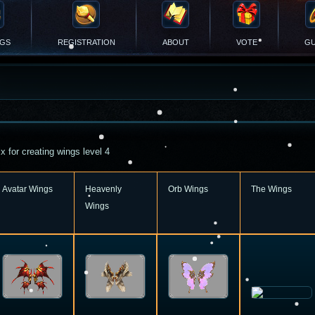
NGS
REGISTRATION
ABOUT
VOTE
GU
x for creating wings level 4
Avatar Wings
Heavenly
Orb Wings
The Wings
Wings