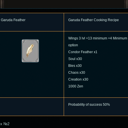
Garuda Feather
Garuda Feather Cooking Recipe
Wings 3 lvl +13 minimum +4 Minimum
option
Condor Feather x1
Soul x30
Bles x30
Chaos x30
Creation x30
1000 Zen
Probability of success 50%
ix №2