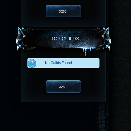
X250
TOP GUILDS
No Guilds Found
X250