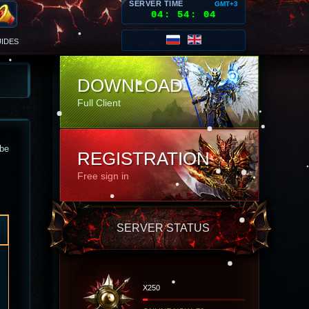
SERVER TIME
GMT+3
04
:
54
:
08
IDES
DOWNLOAD
Full Client
 be
REGISTRATION
Free sign in
SERVER STATUS
X250