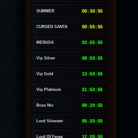
00
:
30
:
51
SUMMER
00
:
55
:
51
CURSED SANTA
03
:
05
:
51
MEDUSA
08
:
50
:
51
Vip Silver
13
:
50
:
51
Vip Gold
21
:
50
:
51
Vip Platinum
08
:
20
:
51
Boss Nix
05
:
20
:
51
Lord Silvester
12
:
20
:
51
Lord Of Ferea