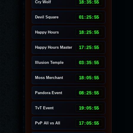
18
:
35
:
51
Cry Wolf
01
:
25
:
51
Devil Square
18
:
25
:
51
Happy Hours
17
:
25
:
51
Happy Hours Master
03
:
35
:
51
Illusion Temple
18
:
05
:
51
Moss Merchant
08
:
25
:
51
Pandora Event
19
:
05
:
51
TvT Event
17
:
05
:
51
PvP All vs All