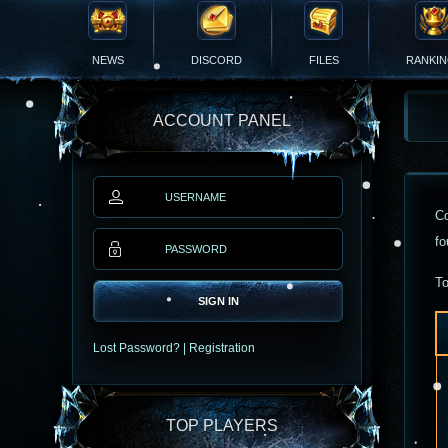
NEWS
DISCORD
FILES
RANKI
ACCOUNT PANEL
Co
fo
To
SIGN IN
Lost Password?
|
Registration
TOP PLAYERS