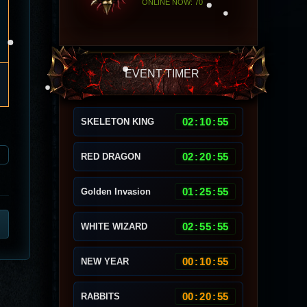
ONLINE NOW: 70
EVENT TIMER
02
:
10
:
51
SKELETON KING
02
:
20
:
51
RED DRAGON
01
:
25
:
51
Golden Invasion
02
:
55
:
51
WHITE WIZARD
00
:
10
:
51
NEW YEAR
00
:
20
:
51
RABBITS