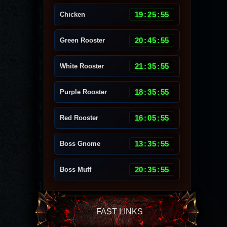
19
:
25
:
51
Chicken
20
:
45
:
51
Green Rooster
21
:
35
:
51
White Rooster
18
:
35
:
51
Purple Rooster
16
:
05
:
51
Red Rooster
13
:
35
:
51
Boss Gnome
20
:
35
:
51
Boss Muff
FAST LINKS