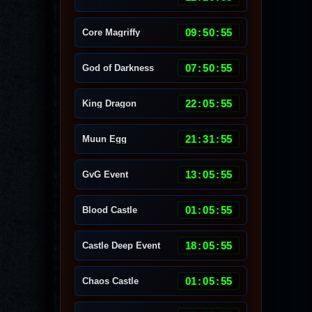
09
:
50
:
51
Core Magriffy
07
:
50
:
51
God of Darkness
22
:
05
:
51
King Dragon
21
:
31
:
51
Muun Egg
13
:
05
:
51
GvG Event
01
:
05
:
51
Blood Castle
18
:
05
:
51
Castle Deep Event
01
:
05
:
51
Chaos Castle