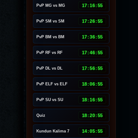
17
:
16
:
51
PvP MG vs MG
17
:
26
:
51
PvP SM vs SM
17
:
36
:
51
PvP BM vs BM
17
:
46
:
51
PvP RF vs RF
17
:
56
:
51
PvP DL vs DL
18
:
06
:
51
PvP ELF vs ELF
18
:
16
:
51
PvP SU vs SU
18
:
20
:
51
Quiz
14
:
05
:
51
Kundun Kalima 7