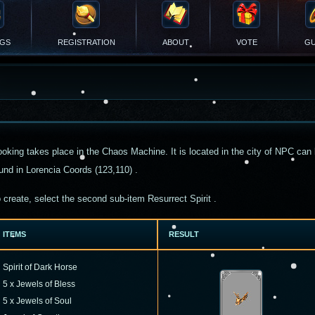
NGS
REGISTRATION
ABOUT
VOTE
GU
oking takes place in the Chaos Machine. It is located in the city of NPC can
und in Lorencia Coords (123,110) .
 create, select the second sub-item
Resurrect
Spirit
.
ITEMS
RESULT
Spirit of Dark Horse
5 x Jewels of Bless
5 x Jewels of Soul