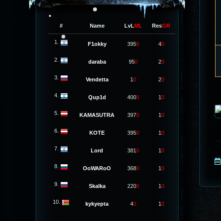
#
Name
LvL
ML
Res
GR
1.
F1okky
395
0
4
0
2.
daraba
95
0
2
0
3.
Vendetta
1
0
2
0
4.
Qup1d
400
0
1
0
5.
KAMASUTRA
397
0
1
0
6.
KOTE
395
0
1
0
7.
Lord
381
0
1
0
8.
OoWARoO
368
0
1
0
9.
Skalka
220
0
1
0
10.
kykyepta
4
0
1
0